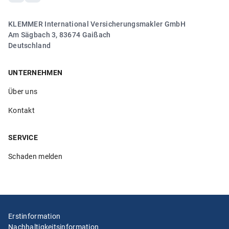
Größwang! Sie war unglaublich freundlich, kompetent
und hat sich mit viel Geduld und Fachwissen um mein
Anliegen gekümmert. Man merkt, dass ihr die
KLEMMER International Versicherungsmakler GmbH
Zufriedenheit der Kund:innen wirklich am Herzen liegt.“
Am Sägbach 3, 83674 Gaißach
Deutschland
Anonym
28.03.2026
UNTERNEHMEN
Über uns
5.00
Kontakt
„Vielen Dank an Frau Größwang für Ihre sehr freundliche
und kompetente Art“
SERVICE
Anonym
Schaden melden
21.03.2026
5.00
Erstinformation
„Ich hatte Frau Größwang am Telefon und sie hat sich
Nachhaltigkeitsinformation