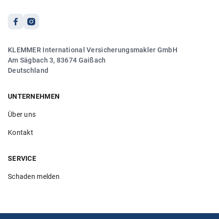
5.00
„Ich war wirklich begeistert von der Beratung durch Frau
Größwang! Sie war unglaublich freundlich, kompetent
und hat sich mit viel Geduld und Fachwissen um mein
Anliegen gekümmert. Man merkt, dass ihr die
KLEMMER International Versicherungsmakler GmbH
Zufriedenheit der Kund:innen wirklich am Herzen liegt.“
Am Sägbach 3, 83674 Gaißach
Deutschland
Anonym
28.03.2026
UNTERNEHMEN
Über uns
5.00
Kontakt
„Vielen Dank an Frau Größwang für Ihre sehr freundliche
und kompetente Art“
SERVICE
Anonym
Schaden melden
21.03.2026